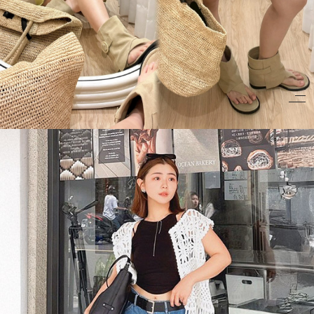
BIG SALE
CA made