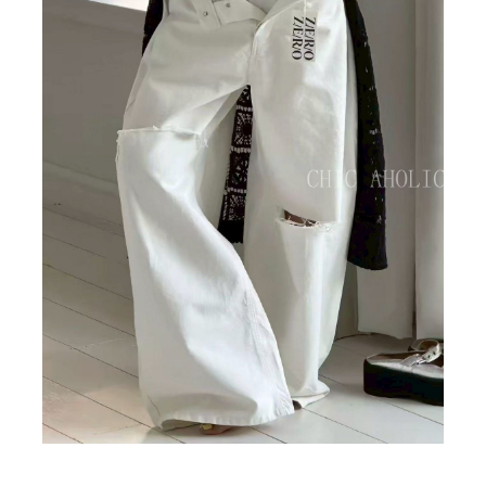
BIG SALE
CA made