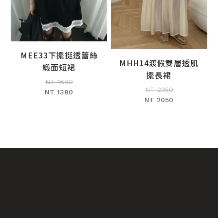
MEE33下擺挺透蕾絲
MHH14渡假雙層透肌
加入購物車
緞面短裙
加入購物車
擺長裙
NT 1680
NT 2350
NT 1380
NT 2050