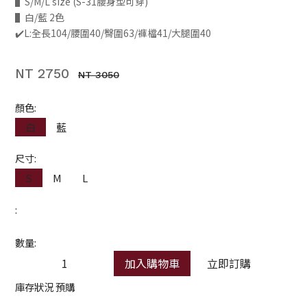
▌S/M/L size (S-31腰身型可穿)
▌白/藍 2色
✔️L:全長104/腰圍40/臀圍63/褲檔41/大腿圍40
NT 2750
NT 3050
顏色:
白
藍
尺寸:
S
M
L
:
數量:
加入購物車
立即訂購
庫存狀況 預購