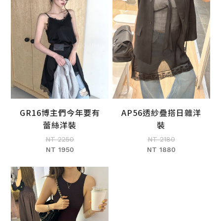
GR16博主們今年要有
AP56透紗疊搭日雜洋
加入購物車
加入購物車
蕾絲洋裝
裝
NT 2250
NT 2180
NT 1950
NT 1880