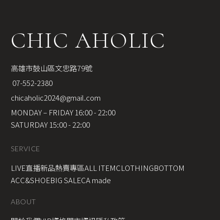
CHIC AHOLIC
高雄市鼓山區文忠路79號
 07-552-2380
chicaholic2024@gmail.com
MONDAY – FRIDAY 16:00 - 22:00
SATURDAY 15:00 - 22:00
SERVICE
LIVE直播新品
熱賣專區
ALL ITEM
CLOTHING
BOTTOM
ACC&SHOE
BIG SALE
CA made
ABOUT