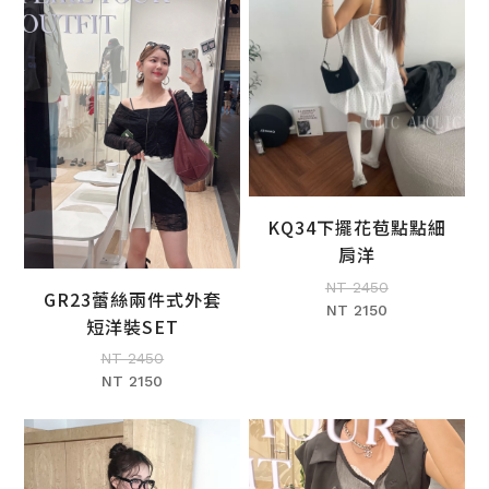
BIG SALE
CA made
KQ34下擺花苞點點細
加入購物車
肩洋
NT 2450
GR23蕾絲兩件式外套
NT 2150
加入購物車
短洋裝SET
NT 2450
NT 2150