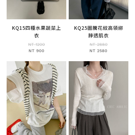
KQ15四種水果蔬菜上
KQ25圖騰花紋高領綁
加入購物車
加入購物車
衣
脖透肌衣
NT 1200
NT 2880
NT 900
NT 2580