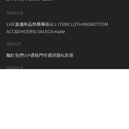
SERVICE
LIVE直播新品
熱賣專區
ALL ITEM
CLOTHING
BOTTOM
ACC&SHOE
BIG SALE
CA made
ABOUT
關於我們
VIP資格
門市資訊
隱私政策
SERVICE
追加預購說明
退換貨說明
付款方式
配送辦法
Instagram
Facebook
Line
2025 © Copyright All Rights Reserved
蘋果網頁設計