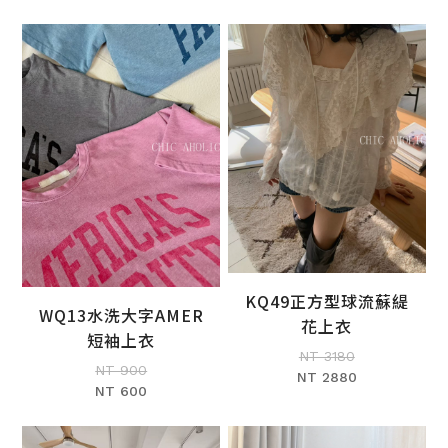
KQ49正方型球流蘇緹
WQ13水洗大字AMER
加入購物車
花上衣
加入購物車
短袖上衣
NT 3180
NT 900
NT 2880
NT 600