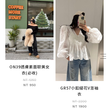
BIG SALE
CA made
ON39透膚素面歐美女
加入購物車
衣(必收)
NT 1250
NT 950
GR57小釦緹花V澎袖
加入購物車
衣
NT 2200
NT 1900