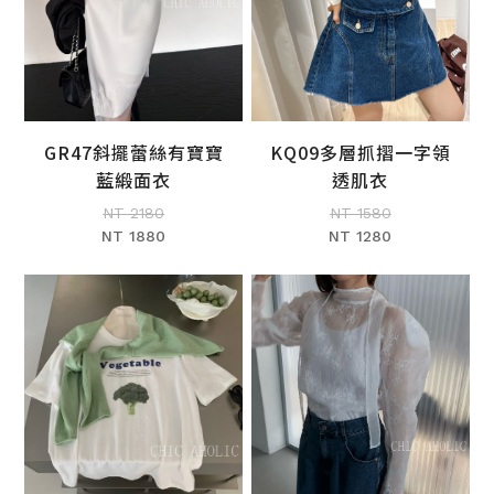
GR47斜擺蕾絲有寶寶
KQ09多層抓摺一字領
加入購物車
加入購物車
藍緞面衣
透肌衣
NT 2180
NT 1580
NT 1880
NT 1280