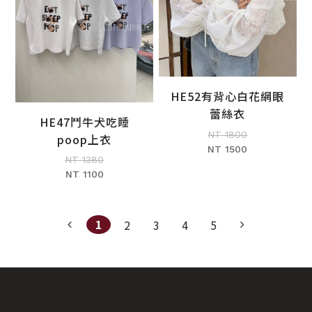
HE52有背心白花網眼
加入購物車
蕾絲衣
HE47鬥牛犬吃睡
加入購物車
NT 1800
poop上衣
NT 1500
NT 1380
NT 1100
1
2
3
4
5