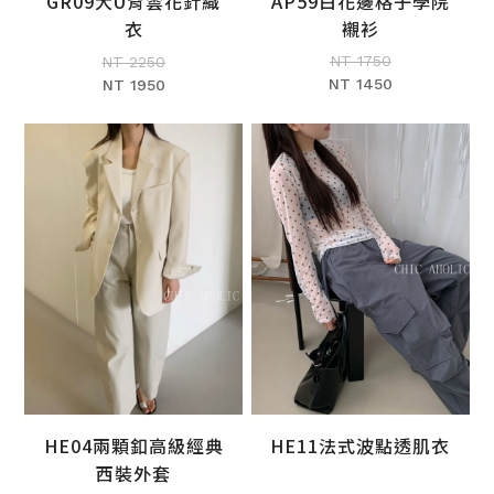
AP59白花邊格子學院
GR09大U背雲花針織
加入購物車
加入購物車
襯衫
衣
NT 1750
NT 2250
NT 1450
NT 1950
HE04兩顆釦高級經典
HE11法式波點透肌衣
加入購物車
加入購物車
西裝外套