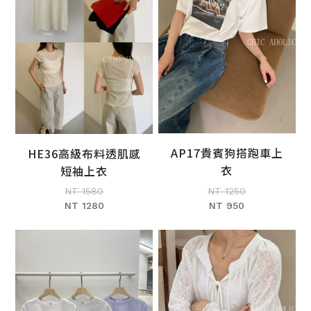
AP17貴賓狗搭跑車上
HE36高級布料透肌感
加入購物車
加入購物車
衣
短袖上衣
NT 1250
NT 1580
NT 950
NT 1280