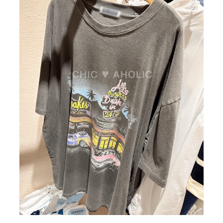
BIG SALE
CA made