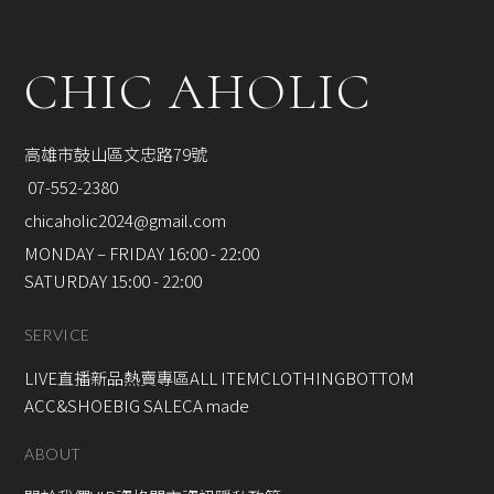
CHIC AHOLIC
高雄市鼓山區文忠路79號
 07-552-2380
chicaholic2024@gmail.com
MONDAY – FRIDAY 16:00 - 22:00
SATURDAY 15:00 - 22:00
SERVICE
LIVE直播新品
熱賣專區
ALL ITEM
CLOTHING
BOTTOM
ACC&SHOE
BIG SALE
CA made
ABOUT