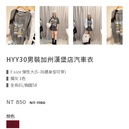
HYY30男裝加州漢堡店汽車衣
▌F size 彈性大(S-36腰身型可穿)
▌鐵灰 1色
▌全長81/胸圍58
NT 850
NT 1150
顏色:
灰