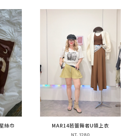
星星絲巾
MAR14芭蕾舞者U領上衣
NT. 1280