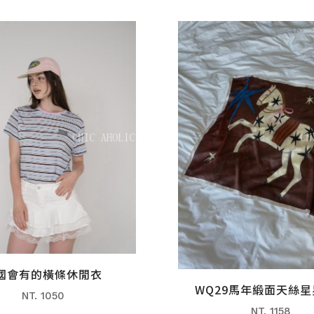
國會有的橫條休閒衣
WQ29馬年緞面天絲
NT. 1050
NT. 1158