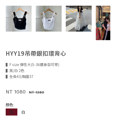
HYY19吊帶銀扣環背心
▌F size 彈性大(S-36腰身型可穿)
▌黑/白 2色
▌全長43/胸圍37
NT 1080
NT 1380
顏色:
黑
白