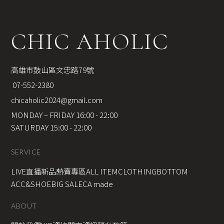
CHIC AHOLIC
高雄市鼓山區文忠路79號
 07-552-2380
chicaholic2024@gmail.com
MONDAY – FRIDAY 16:00 - 22:00
SATURDAY 15:00 - 22:00
SERVICE
LIVE直播新品
熱賣專區
ALL ITEM
CLOTHING
BOTTOM
ACC&SHOE
BIG SALE
CA made
ABOUT