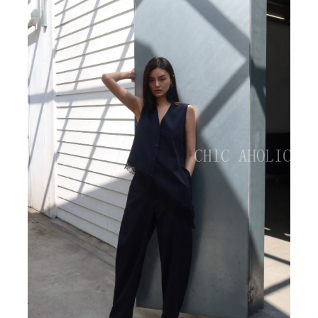
BIG SALE
CA made