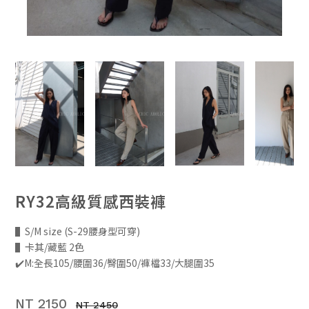
RY32高級質感西裝褲
▌S/M size (S-29腰身型可穿)
▌卡其/藏藍 2色
✔️M:全長105/腰圍36/臀圍50/褲檔33/大腿圍35
NT 2150
NT 2450