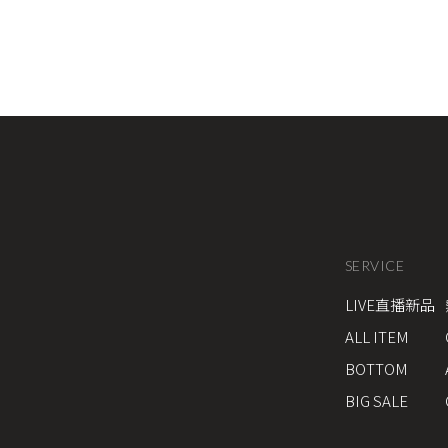
SERVICE
LIVE直播新品
ALL ITEM
BOTTOM
BIG SALE