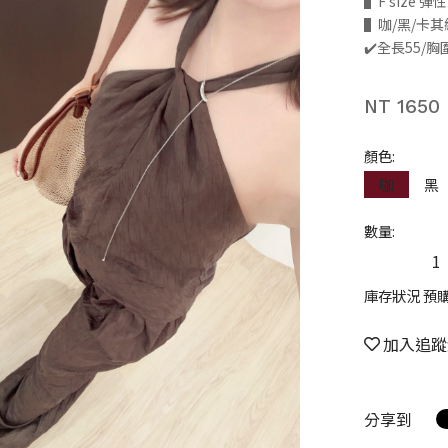
▌F size 
▌咖/黑/卡其
✔️全長55/胸
NT 1650
顏色:
咖
黑
數量:
庫存狀況 預
加入追蹤
分享到