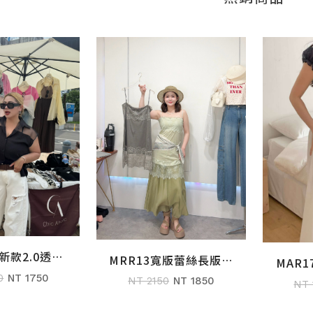
日新款2.0透紗
MRR13寬版蕾絲長版細
購物車
MAR
加入購物車
襯衫
肩衣
0
NT 1750
NT 2150
NT 1850
NT 