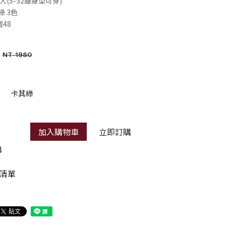
彈性大(S-32腰身型可穿)
綠 3色
圍48
NT 1980
卡其綠
加入購物車
立即訂購
購
清單