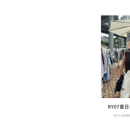
RY07夏
加入
NT 208