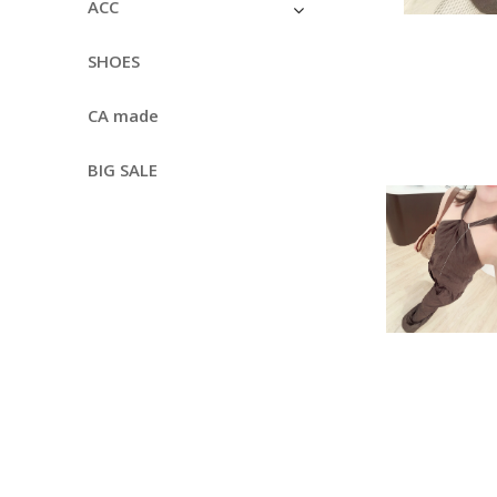
ACC
SHOES
CA made
BIG SALE