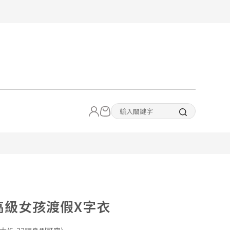
2高級女孩渡假X字衣