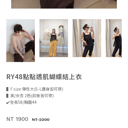
RY48點點透肌蝴蝶結上衣
▌F size 彈性大(S-L腰身型可穿)
▌黑/米杏 2色(前後皆可穿)
✔️全長58/胸圍44
NT 1900
NT 2200