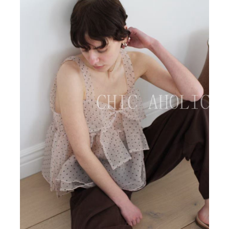
BIG SALE
CA made