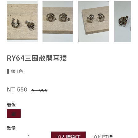
RY64三圈散開耳環
▌銀 1色
NT 550
NT 880
顏色:
銀
數量:
加入購物車
立即訂購