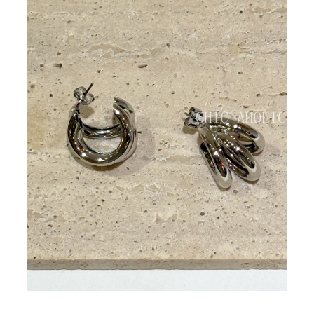
BIG SALE
CA made