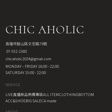
CHIC AHOLIC
高雄市鼓山區文忠路79號
 07-552-2380
chicaholic2024@gmail.com
MONDAY – FRIDAY 16:00 - 22:00
SATURDAY 15:00 - 22:00
SERVICE
LIVE直播新品
熱賣專區
ALL ITEM
CLOTHING
BOTTOM
ACC&SHOE
BIG SALE
CA made
ABOUT