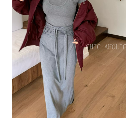
BIG SALE
CA made