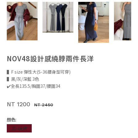
NOV48設計感繞脖兩件長洋
▌F size 彈性大(S-36腰身型可穿)
▌黑/灰/深藍 3色
✔️全長135.5/胸圍37/腰圍34
NT 1200
NT 2450
顏色:
黑-現貨