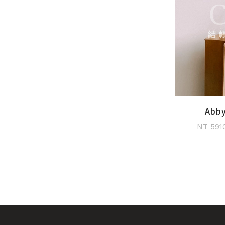
Ab
加入
NT 591