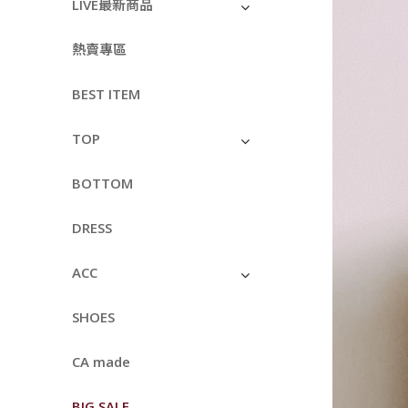
LIVE最新商品
熱賣專區
BEST ITEM
TOP
BOTTOM
DRESS
ACC
SHOES
CA made
BIG SALE