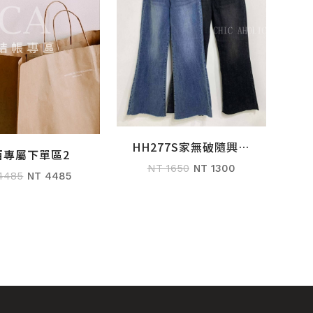
HH277S家無破隨興直
加入購物車
西專屬下單區2
加入購物車
筒褲
NT 1650
NT 1300
4485
NT 4485