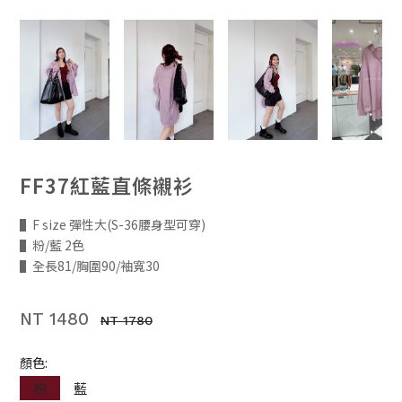
FF37紅藍直條襯衫
▌F size 彈性大(S-36腰身型可穿)
▌粉/藍 2色
▌全長81/胸圍90/袖寬30
NT 1480
NT 1780
顏色:
粉
藍