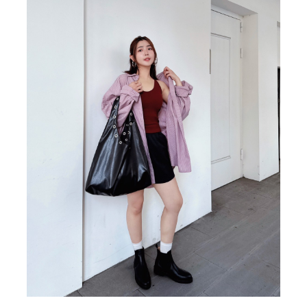
BIG SALE
CA made