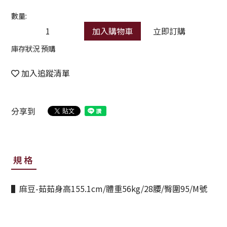
數量:
加入購物車
立即訂購
庫存狀況 預購
加入追蹤清單
分享到
規格
▌麻豆-茹茹身高155.1cm/體重56kg/28腰/臀圍95/M號