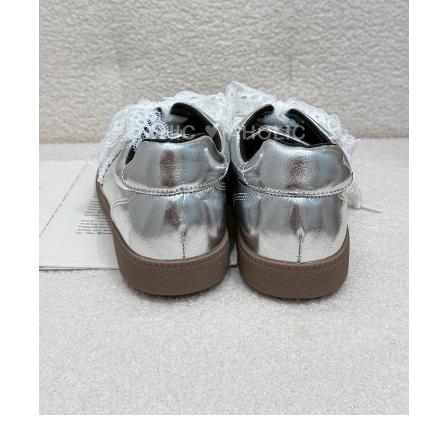
BIG SALE
CA made