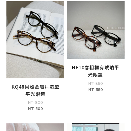
HE10春粗框有琥珀平
加入購物車
光眼鏡
NT 850
KQ48貝殼金屬片造型
NT 550
加入購物車
平光眼鏡
NT 800
NT 500