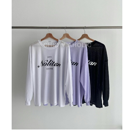
BIG SALE
CA made