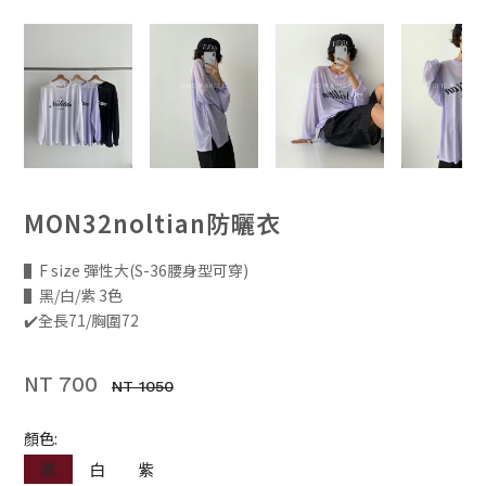
MON32noltian防曬衣
▌F size 彈性大(S-36腰身型可穿)
▌黑/白/紫 3色
✔️全長71/胸圍72
NT 700
NT 1050
顏色:
黑
白
紫