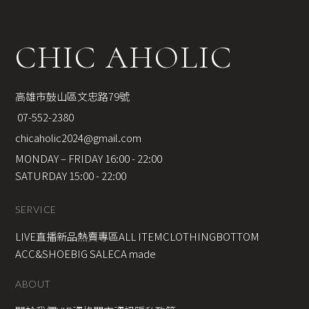
CHIC AHOLIC
高雄市鼓山區文忠路79號
 07-552-2380
chicaholic2024@gmail.com
MONDAY – FRIDAY 16:00 - 22:00
SATURDAY 15:00 - 22:00
SERVICE
LIVE直播新品
熱賣專區
ALL ITEM
CLOTHING
BOTTOM
ACC&SHOE
BIG SALE
CA made
ABOUT