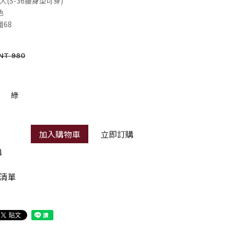
彈性大(S-36腰身型可穿)
色
圍68
NT 980
綠
加入購物車
立即訂購
購
清單