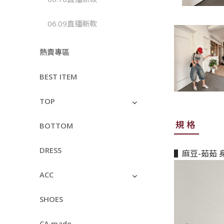
06.09直播新款
熱賣專區
BEST ITEM
TOP
規格
BOTTOM
DRESS
▌麻豆-茹茹 身
ACC
SHOES
CA made