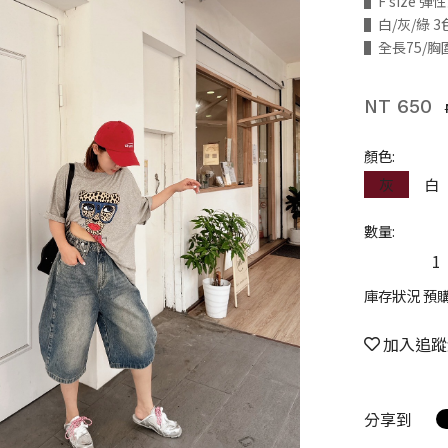
▌F size 
▌白/灰/綠 3
▌全長75/胸
NT 650
顏色:
灰
白
數量:
庫存狀況 預
加入追蹤
分享到