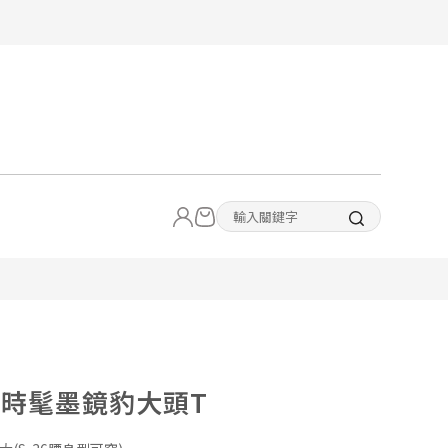
27時髦墨鏡豹大頭T