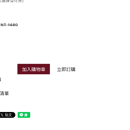
S-XL腰身型可穿)
NT 1480
加入購物車
立即訂購
購
清單