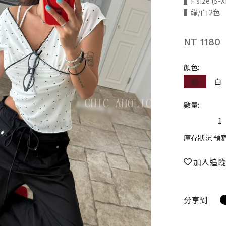
▌F size (
▌綠/白 2色
NT 1180
顏色:
綠
白
數量:
庫存狀況 預
加入追蹤
分享到