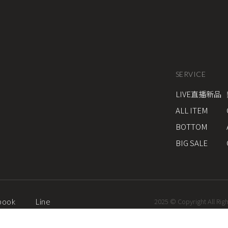
SERVICE
LIVE直播新品
ALL ITEM
BOTTOM
BIG SALE
2025 © Copyright All Rig
book
Line