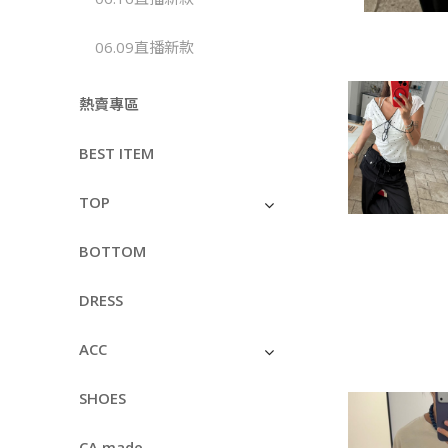
06.09直播新款
熱賣專區
BEST ITEM
TOP
BOTTOM
DRESS
ACC
SHOES
CA made