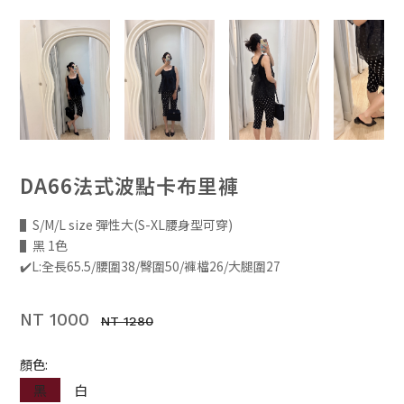
DA66法式波點卡布里褲
▌S/M/L size 彈性大(S-XL腰身型可穿)
▌黑 1色
✔️L:全長65.5/腰圍38/臀圍50/褲檔26/大腿圍27
NT 1000
NT 1280
顏色:
黑
白