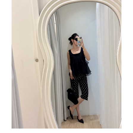
BIG SALE
CA made