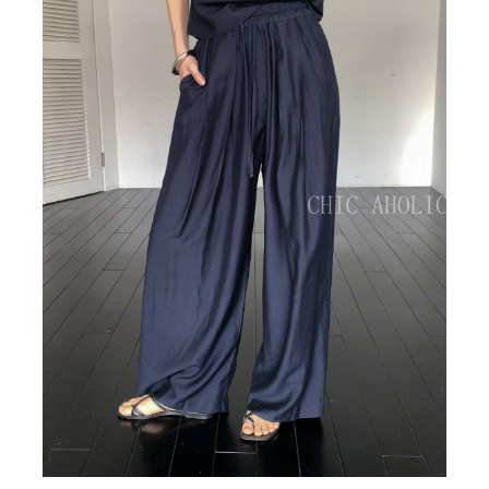
BIG SALE
CA made