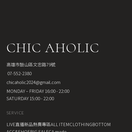
CHIC AHOLIC
高雄市鼓山區文忠路79號
 07-552-2380
chicaholic2024@gmail.com
MONDAY – FRIDAY 16:00 - 22:00
SATURDAY 15:00 - 22:00
SERVICE
LIVE直播新品
熱賣專區
ALL ITEM
CLOTHING
BOTTOM
ACC&SHOE
BIG SALE
CA made