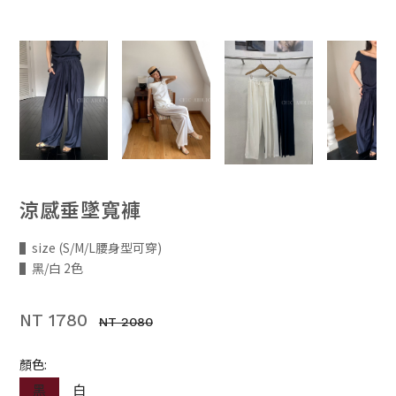
涼感垂墜寬褲
▌size (S/M/L腰身型可穿)
▌黑/白 2色
NT 1780
NT 2080
顏色:
黑
白