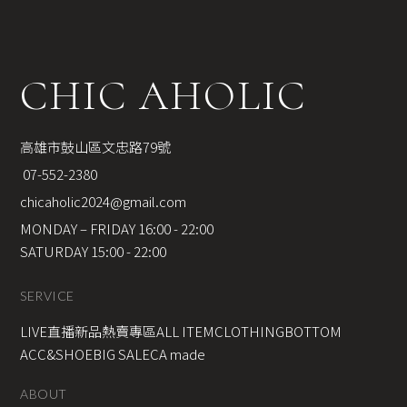
CHIC AHOLIC
高雄市鼓山區文忠路79號
 07-552-2380
chicaholic2024@gmail.com
MONDAY – FRIDAY 16:00 - 22:00
SATURDAY 15:00 - 22:00
SERVICE
LIVE直播新品
熱賣專區
ALL ITEM
CLOTHING
BOTTOM
ACC&SHOE
BIG SALE
CA made
ABOUT