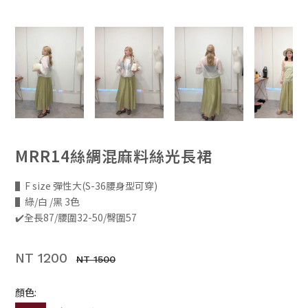
MRR14絲綢混麻料絲光長裙
▌F size 彈性大(S-36腰身型可穿)
▌綠/白 /黑 3色
✔️全長87/腰圍32-50/臀圍57
NT 1200
NT 1500
顏色: