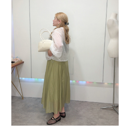
BIG SALE
CA made