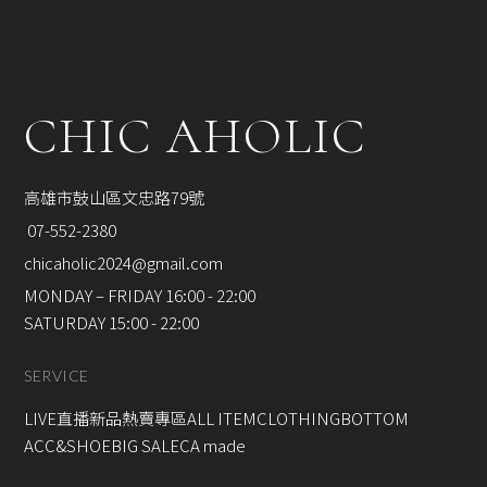
CHIC AHOLIC
高雄市鼓山區文忠路79號
 07-552-2380
chicaholic2024@gmail.com
MONDAY – FRIDAY 16:00 - 22:00
SATURDAY 15:00 - 22:00
SERVICE
LIVE直播新品
熱賣專區
ALL ITEM
CLOTHING
BOTTOM
ACC&SHOE
BIG SALE
CA made