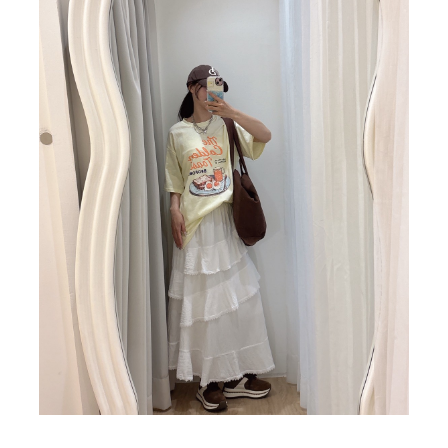
BIG SALE
CA made