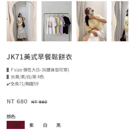
JK71美式早餐鬆餅衣
▌F size 彈性大(S-36腰身型可穿)
▌米黃/紫/白/黑 4色
✔️全長71/胸圍59
NT 680
NT 980
顏色:
米黃
紫
白
黑