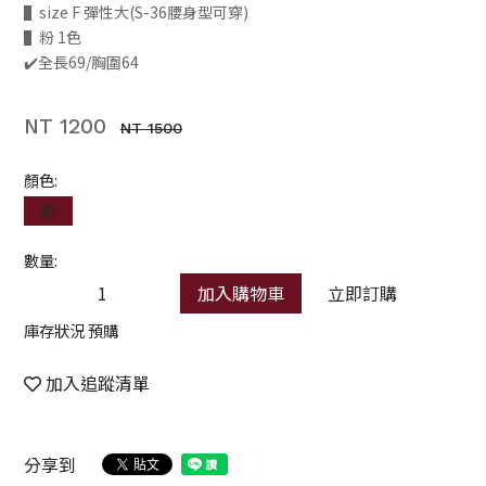
▌size F 彈性大(S-36腰身型可穿)
▌粉 1色
✔️全長69/胸圍64
NT 1200
NT 1500
顏色:
粉
數量:
加入購物車
立即訂購
庫存狀況 預購
加入追蹤清單
分享到