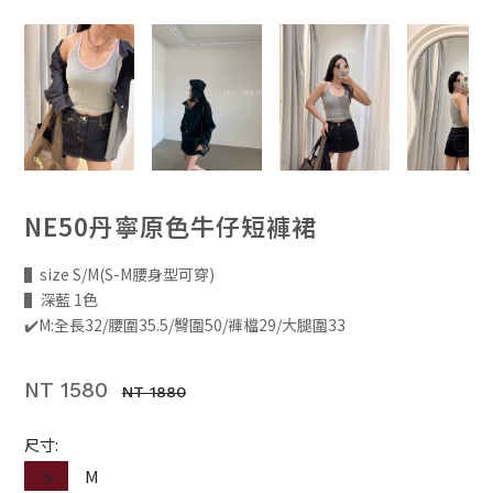
NE50丹寧原色牛仔短褲裙
▌size S/M(S-M腰身型可穿)
▌深藍 1色
✔️M:全長32/腰圍35.5/臀圍50/褲檔29/大腿圍33
NT 1580
NT 1880
尺寸:
S
M