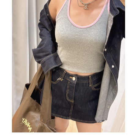
BIG SALE
CA made