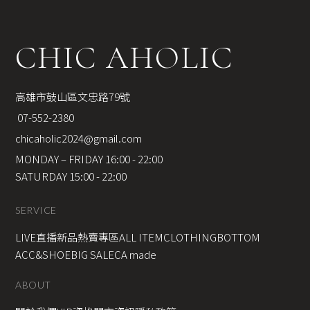
CHIC AHOLIC
高雄市鼓山區文忠路79號
 07-552-2380
chicaholic2024@gmail.com
MONDAY – FRIDAY 16:00 - 22:00
SATURDAY 15:00 - 22:00
SERVICE
LIVE直播新品
熱賣專區
ALL ITEM
CLOTHING
BOTTOM
ACC&SHOE
BIG SALE
CA made
ABOUT