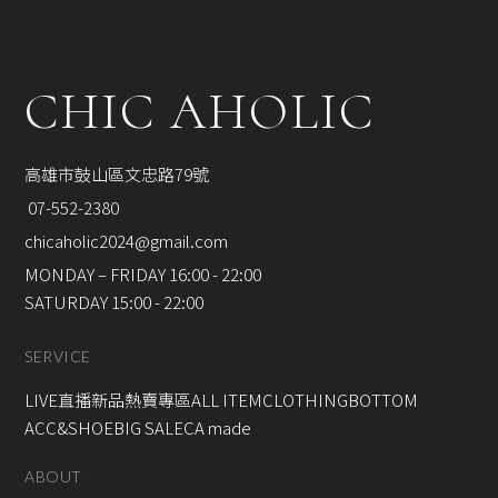
CHIC AHOLIC
高雄市鼓山區文忠路79號
 07-552-2380
chicaholic2024@gmail.com
MONDAY – FRIDAY 16:00 - 22:00
SATURDAY 15:00 - 22:00
SERVICE
LIVE直播新品
熱賣專區
ALL ITEM
CLOTHING
BOTTOM
ACC&SHOE
BIG SALE
CA made
ABOUT