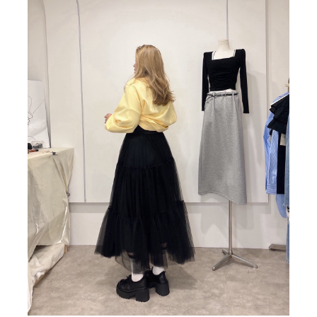
BIG SALE
CA made