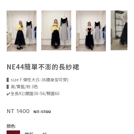
NE44簡單不澎的長紗裙
▌size F 彈性大(S-36腰身型可穿)
▌黑/寶藍/粉 3色
✔️全長92/腰圍30-56/臀圍60
NT 1400
NT 1700
顏色: