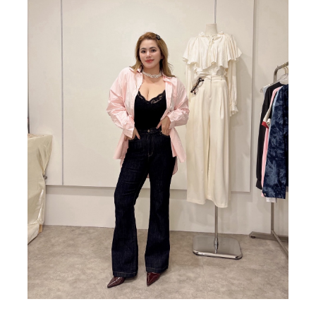
BIG SALE
CA made