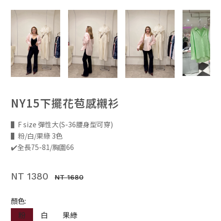
NY15下擺花苞感襯衫
▌F size 彈性大(S-36腰身型可穿)
▌粉/白/果綠 3色
✔️全長75-81/胸圍66
NT 1380
NT 1680
顏色:
粉
白
果綠