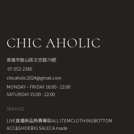
CHIC AHOLIC
高雄市鼓山區文忠路79號
 07-552-2380
chicaholic2024@gmail.com
MONDAY – FRIDAY 16:00 - 22:00
SATURDAY 15:00 - 22:00
SERVICE
LIVE直播新品
熱賣專區
ALL ITEM
CLOTHING
BOTTOM
ACC&SHOE
BIG SALE
CA made