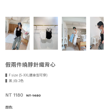
假兩件繞脖針織背心
▌F size (S-XXL腰身型可穿)
▌黑 /白 2色
NT 1180
NT 1480
顏色: