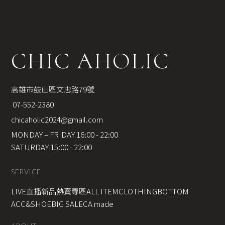
CHIC AHOLIC
高雄市鼓山區文忠路79號
 07-552-2380
chicaholic2024@gmail.com
MONDAY – FRIDAY 16:00 - 22:00
SATURDAY 15:00 - 22:00
SERVICE
LIVE直播新品
熱賣專區
ALL ITEM
CLOTHING
BOTTOM
ACC&SHOE
BIG SALE
CA made