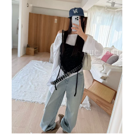
BIG SALE
CA made