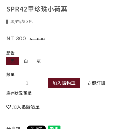
SPR42單珍珠小荷葉
▌黑/白/灰 3色
NT 300
NT 600
顏色:
黑
白
灰
數量:
加入購物車
立即訂購
庫存狀況 預購
加入追蹤清單
分享到