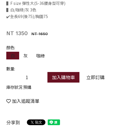
▌F size 彈性大(S-36腰身型可穿)
▌白/咖綠/灰 3色
✔️全長69(後75)/胸圍75
NT 1350
NT 1650
顏色:
白
灰
咖綠
數量:
加入購物車
立即訂購
庫存狀況 預購
加入追蹤清單
分享到