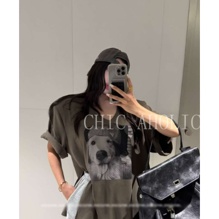
BIG SALE
CA made