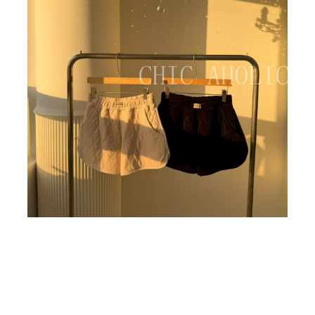
BIG SALE
CA made