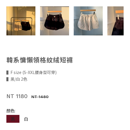
韓系慵懶領格紋絨短褲
▌F size (S-XXL腰身型可穿)
▌黑/白 2色
NT 1180
NT 1480
顏色:
黑
白