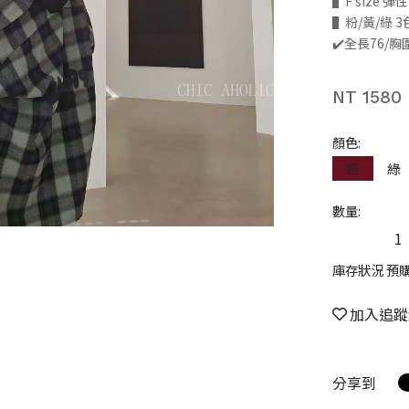
▌F size 
▌粉/黃/綠 3
✔️全長76/胸
NT 1580
顏色:
粉
綠
數量:
庫存狀況 預
加入追蹤
分享到