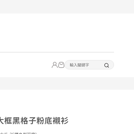
0大框黑格子粉底襯衫