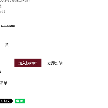
彈性大(S-36腰身型可穿)
色
圍69
NT 1880
黃
加入購物車
立即訂購
購
清單