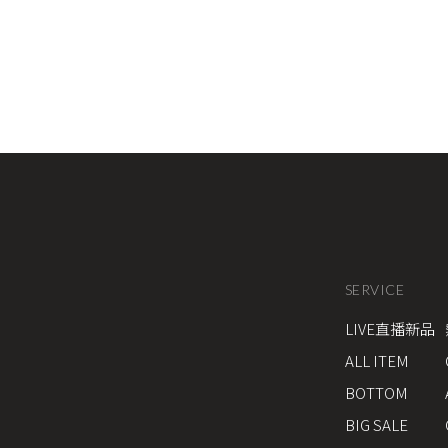
SERVICE
LIVE直播新品
ALL ITEM
BOTTOM
BIG SALE