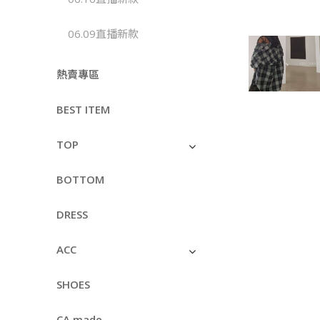
06.09直播新款
熱賣專區
BEST ITEM
TOP
BOTTOM
DRESS
ACC
SHOES
CA made