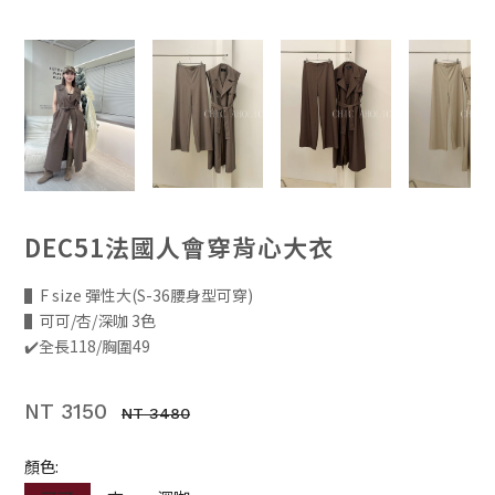
DEC51法國人會穿背心大衣
▌F size 彈性大(S-36腰身型可穿)
▌可可/杏/深咖 3色
✔️全長118/胸圍49
NT 3150
NT 3480
顏色: