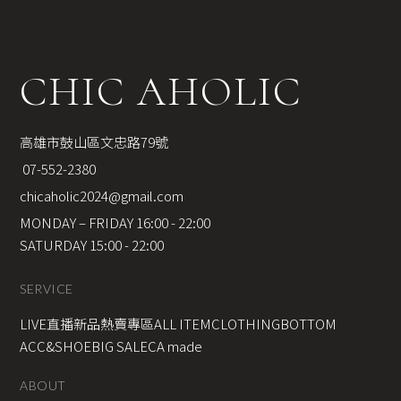
CHIC AHOLIC
高雄市鼓山區文忠路79號
 07-552-2380
chicaholic2024@gmail.com
MONDAY – FRIDAY 16:00 - 22:00
SATURDAY 15:00 - 22:00
SERVICE
LIVE直播新品
熱賣專區
ALL ITEM
CLOTHING
BOTTOM
ACC&SHOE
BIG SALE
CA made
ABOUT