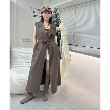
BIG SALE
CA made