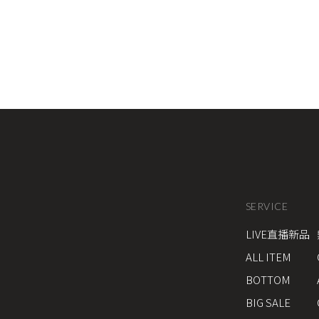
SERVICE
LIVE直播新品
ALL ITEM
BOTTOM
BIG SALE