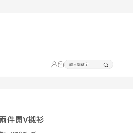
兩件開V襯衫