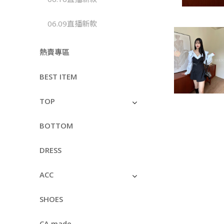
06.09直播新款
熱賣專區
BEST ITEM
TOP
BOTTOM
DRESS
ACC
SHOES
CA made