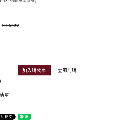
無彈性(S-34腰身型可穿)
NT 2180
加入購物車
立即訂購
購
清單