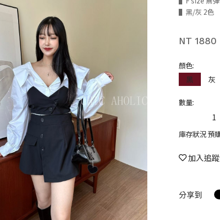
▌F size 
▌黑/灰 2色
NT 1880
顏色:
黑
灰
數量:
庫存狀況 預
加入追蹤
分享到