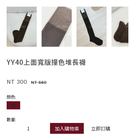
YY40上面寬版撞色堆長襪
NT 300
NT 580
顏色:
咖
數量:
加入購物車
立即訂購