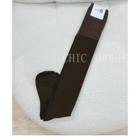
BIG SALE
CA made