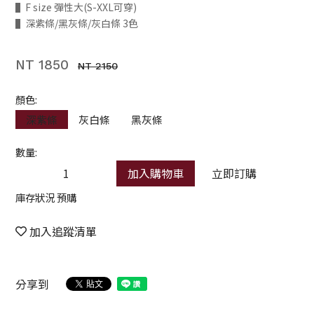
▌F size 彈性大(S-XXL可穿)
▌深紫條/黑灰條/灰白條 3色
NT 1850
NT 2150
顏色:
深紫條
灰白條
黑灰條
數量:
加入購物車
立即訂購
庫存狀況 預購
加入追蹤清單
分享到