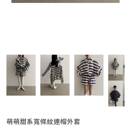
萌萌甜系寬條紋連帽外套