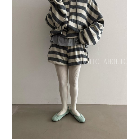
BIG SALE
CA made