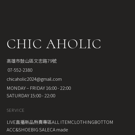
CHIC AHOLIC
高雄市鼓山區文忠路79號
 07-552-2380
chicaholic2024@gmail.com
MONDAY – FRIDAY 16:00 - 22:00
SATURDAY 15:00 - 22:00
SERVICE
LIVE直播新品
熱賣專區
ALL ITEM
CLOTHING
BOTTOM
ACC&SHOE
BIG SALE
CA made