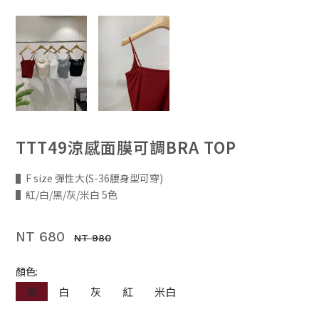
TTT49涼感面膜可調BRA TOP
▌F size 彈性大(S-36腰身型可穿)
▌紅/白/黑/灰/米白 5色
NT 680
NT 980
顏色:
黑
白
灰
紅
米白