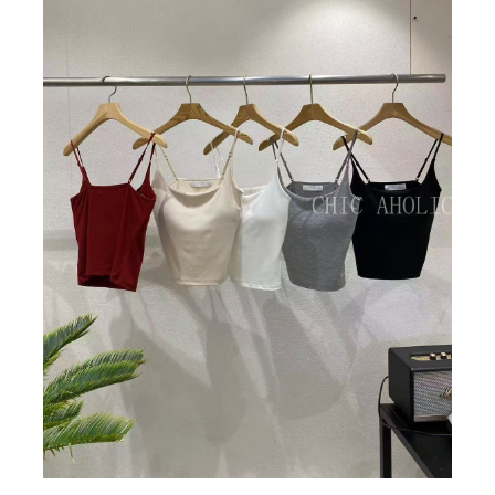
BIG SALE
CA made