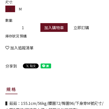
尺寸:
S
M
數量:
加入購物車
立即訂購
庫存狀況 預購
加入追蹤清單
分享到
規格
▌茹茹：155.1cm/56kg/腰圍72/臀圍96/下身穿M號尺寸/