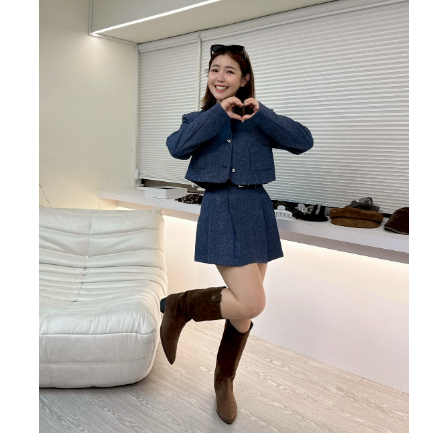
BIG SALE
CA made