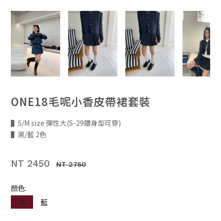
ONE18毛呢小香皮帶裙套裝
▌S/M size 彈性大(S-29腰身型可穿)
▌黑/藍 2色
NT 2450
NT 2750
顏色:
黑
藍