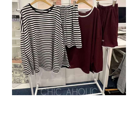
BIG SALE
CA made