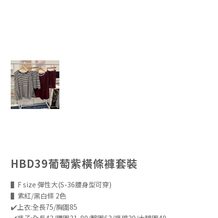
HBD39葡萄紫橫條褲套裝
▌F size 彈性大(S-36腰身型可穿)
▌紫紅/黑白條 2色
✔️上衣:全長75/胸圍85
✔️褲子:全長43/腰圍31-80/臀圍63/褲檔39/大腿圍40