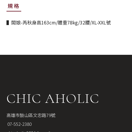
規格
▌闆娘-芮秋身高163cm/體重78kg/32腰/XL-XXL號
CHIC AHOLIC
高雄市鼓山區文忠路79號
 07-552-2380