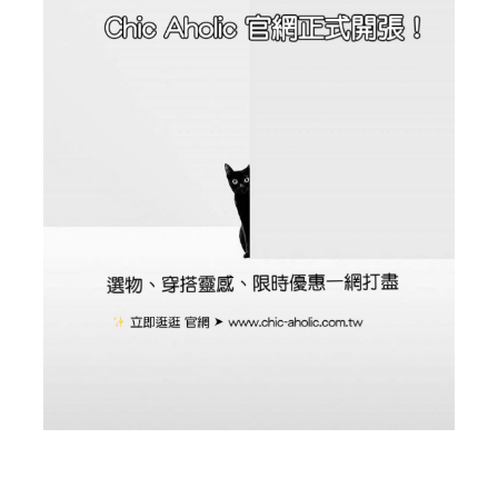
BIG SALE
CA made