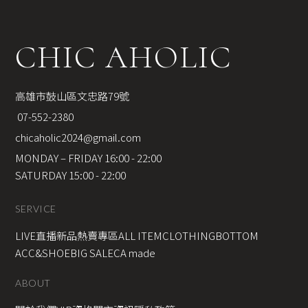
CHIC AHOLIC
高雄市鼓山區文忠路79號
 07-552-2380
chicaholic2024@gmail.com
MONDAY – FRIDAY 16:00 - 22:00
SATURDAY 15:00 - 22:00
SERVICE
LIVE直播新品
熱賣專區
ALL ITEM
CLOTHING
BOTTOM
ACC&SHOE
BIG SALE
CA made
ABOUT