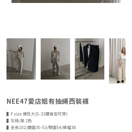
NEE47愛店姐有抽繩西裝褲
▌F size 彈性大(S-32腰身型可穿)
▌灰綠/黑 2色
▌全長102/腰圍35-53/臀圍54/褲檔38