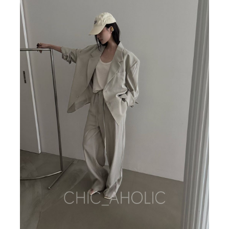
BIG SALE
CA made