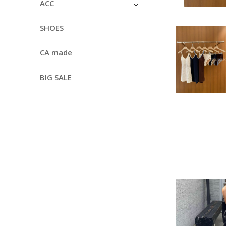
ACC
SHOES
CA made
BIG SALE