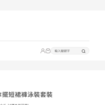
0傘擺短裙褲泳裝套裝