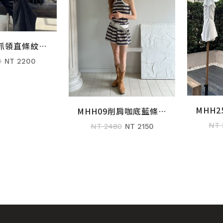
緊抓領直條紋麻
購物車
套裝
0
NT 2200
MHH
MHH09削肩咖底藍條套
加入購物車
裝
NT 
NT 2480
NT 2150