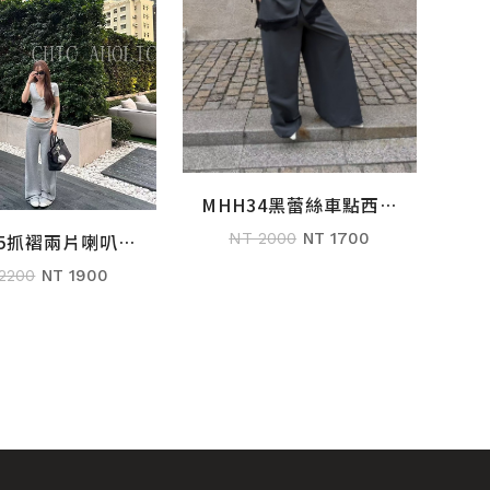
MHH34黑蕾絲車點西裝
加入購物車
背心套裝
NT 2000
NT 1700
25抓褶兩片喇叭褲
加入購物車
+V領衣套裝
2200
NT 1900