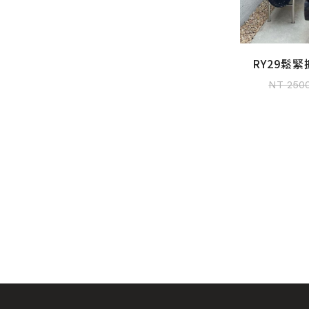
RY29鬆
加入
料
NT 250