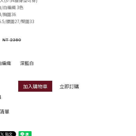
彈性大(S-34腰身型可穿)
/白編織 3色
4/胸圍36
5.5/腰圍27/臀圍33
NT 2380
白編織
深藍白
加入購物車
立即訂購
購
清單