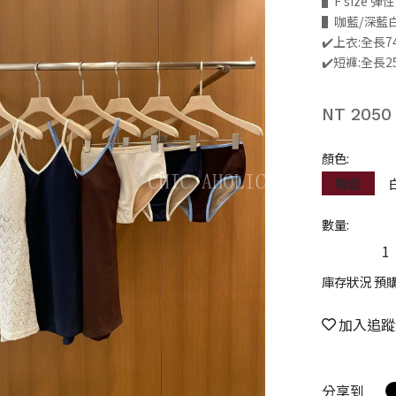
▌F size 
▌咖藍/深藍白
✔️上衣:全長7
✔️短褲:全長2
NT 2050
顏色:
咖藍
數量:
庫存狀況 預
加入追蹤
分享到