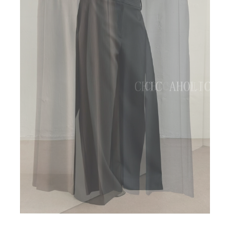
BIG SALE
CA made