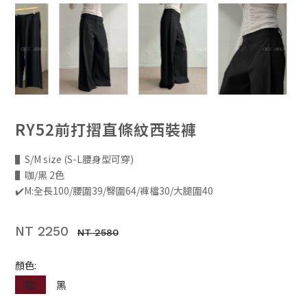
RY52前打摺直條紋西裝褲
▌S/M size (S-L腰身型可穿)
▌咖/黑 2色
✔️M:全長100/腰圍39/臀圍64/褲檔30/大腿圍40
NT 2250
NT 2580
顏色:
咖
黑