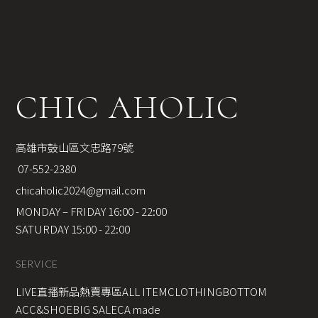
CHIC AHOLIC
高雄市鼓山區文忠路79號
 07-552-2380
chicaholic2024@gmail.com
MONDAY – FRIDAY 16:00 - 22:00
SATURDAY 15:00 - 22:00
SERVICE
LIVE直播新品
熱賣專區
ALL ITEM
CLOTHING
BOTTOM
ACC&SHOE
BIG SALE
CA made