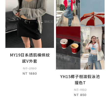
MY19日系透肌橫條紋
加入購物車
感V外套
NT 2180
NT 1880
YH15椰子樹渡假泳池
加入購物車
撞色T
NT 1150
NT 850