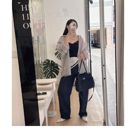
BIG SALE
CA made