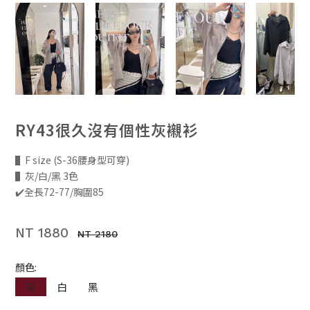
RY43很久沒有個性灰襯衫
▌F size (S-36腰身型可穿)
▌灰/白/黑 3色
✔️全長72-77/胸圍85
NT 1880
NT 2180
顏色:
灰
白
黑