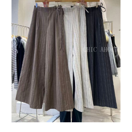
BIG SALE
CA made