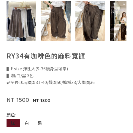
RY34有咖啡色的麻料寬褲
▌F size 彈性大(S-36腰身型可穿)
▌咖/白/黑 3色
✔️全長105/腰圍31-40/臀圍50/褲檔33/大腿圍36
NT 1500
NT 1800
顏色:
咖
白
黑