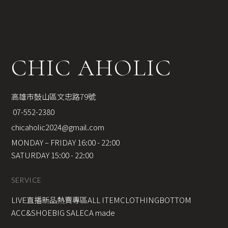
CHIC AHOLIC
高雄市鼓山區文忠路79號
 07-552-2380
chicaholic2024@gmail.com
MONDAY – FRIDAY 16:00 - 22:00
SATURDAY 15:00 - 22:00
SERVICE
LIVE直播新品
熱賣專區
ALL ITEM
CLOTHING
BOTTOM
ACC&SHOE
BIG SALE
CA made