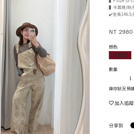
▌F size (
▌卡其綠/粉/
✔️全長146.
NT 2980
顏色:
卡其綠
數量:
庫存狀況 預
加入追蹤
分享到