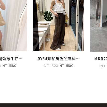
斜圓弧破牛仔短
RY34有咖啡色的麻料寬
MRR
購物車
加入購物車
褲
褲
0
NT 1580
NT 1800
NT 1500
NT 