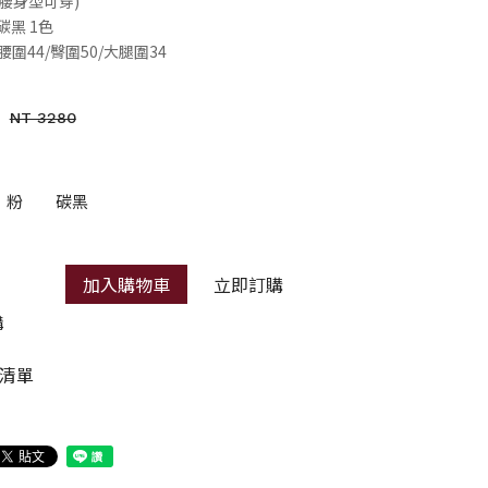
S-L腰身型可穿)
碳黑 1色
5/腰圍44/臀圍50/大腿圍34
NT 3280
粉
碳黑
加入購物車
立即訂購
購
清單