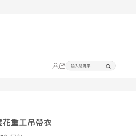
3燒花重工吊帶衣