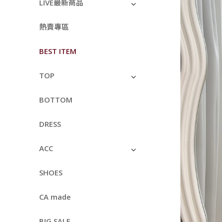
LIVE最新商品
熱賣專區
BEST ITEM
TOP
BOTTOM
DRESS
ACC
SHOES
CA made
BIG SALE