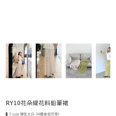
RY10花朵緹花料鉛筆裙
▌F size 彈性大(S-34腰身型可穿)