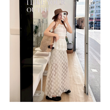
BIG SALE
CA made