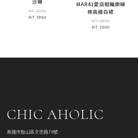
沙褲
MAR41愛店姐輪廓線
加入購物車
條高級白裙
NT 2250
NT 1950
NT 2850
NT 2550
CHIC AHOLIC
高雄市鼓山區文忠路79號