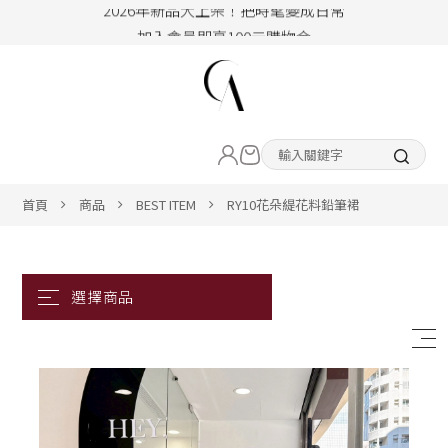
加入會員即享100元購物金
hello !! Happy to 2026
2026年新品大上架！把時髦變成日常
LIVE直播新品
加入會員即享100元購物金
熱賣專區
首頁
商品
BEST ITEM
RY10花朵緹花料鉛筆裙
ALL ITEM
CLOTHING
BOTTOM
ACC&SHOE