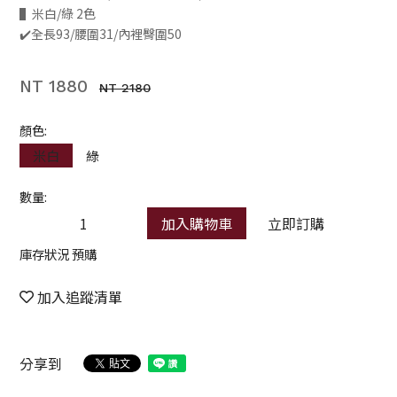
▌米白/綠 2色
✔️全長93/腰圍31/內裡臀圍50
NT 1880
NT 2180
顏色:
米白
綠
數量:
加入購物車
立即訂購
庫存狀況 預購
加入追蹤清單
分享到