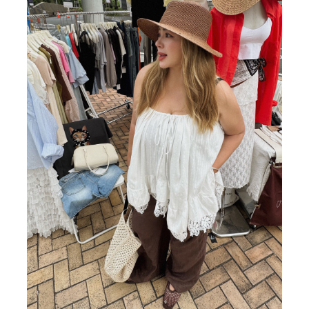
BIG SALE
CA made