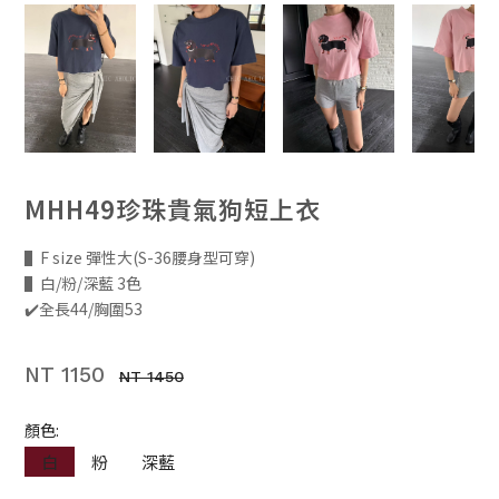
MHH49珍珠貴氣狗短上衣
▌F size 彈性大(S-36腰身型可穿)
▌白/粉/深藍 3色
✔️全長44/胸圍53
NT 1150
NT 1450
顏色:
白
粉
深藍