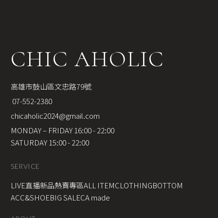
CHIC AHOLIC
高雄市鼓山區文忠路79號
 07-552-2380
chicaholic2024@gmail.com
MONDAY – FRIDAY 16:00 - 22:00
SATURDAY 15:00 - 22:00
SERVICE
LIVE直播新品
熱賣專區
ALL ITEM
CLOTHING
BOTTOM
ACC&SHOE
BIG SALE
CA made