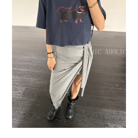
BIG SALE
CA made