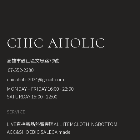
CHIC AHOLIC
高雄市鼓山區文忠路79號
 07-552-2380
chicaholic2024@gmail.com
MONDAY – FRIDAY 16:00 - 22:00
SATURDAY 15:00 - 22:00
SERVICE
LIVE直播新品
熱賣專區
ALL ITEM
CLOTHING
BOTTOM
ACC&SHOE
BIG SALE
CA made