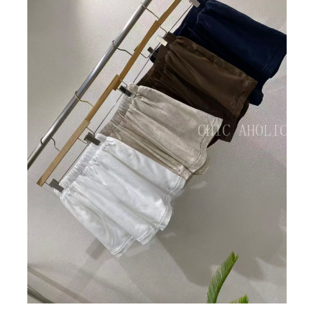
BIG SALE
CA made