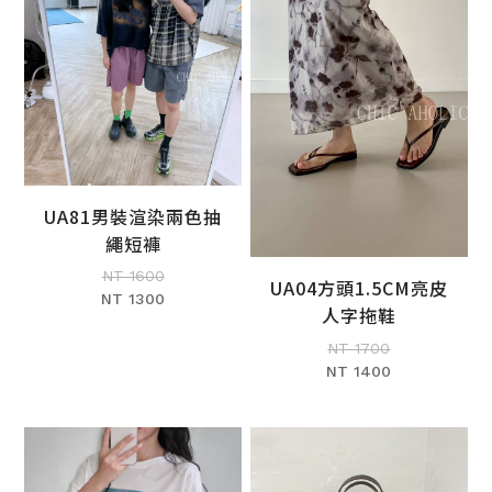
UA81男裝渲染兩色抽
加入購物車
繩短褲
NT 1600
UA04方頭1.5CM亮皮
NT 1300
加入購物車
人字拖鞋
NT 1700
NT 1400