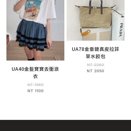
UA78金垂鏈真皮拉菲
加入購物車
草水餃包
NT 2380
UA40金髮寶寶去衝浪
NT 2050
加入購物車
衣
NT 1380
NT 1100