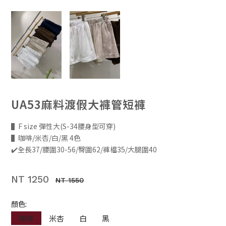
UA53麻料渡假大褲管短褲
▌F size 彈性大(S-34腰身型可穿)
▌咖啡/米杏/白/黑 4色
✔️全長37/腰圍30-56/臀圍62/褲檔35/大腿圍40
NT 1250
NT 1550
顏色:
咖啡
米杏
白
黑