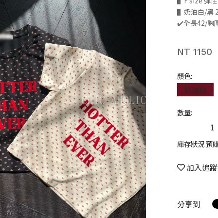
▌F size 
▌奶油白/黑 
✔️全長42/胸
NT 1150
顏色:
奶油白
數量:
庫存狀況 預
加入追蹤
分享到