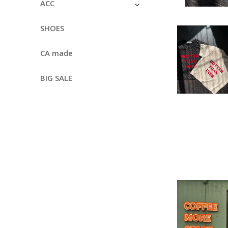
ACC
SHOES
CA made
BIG SALE