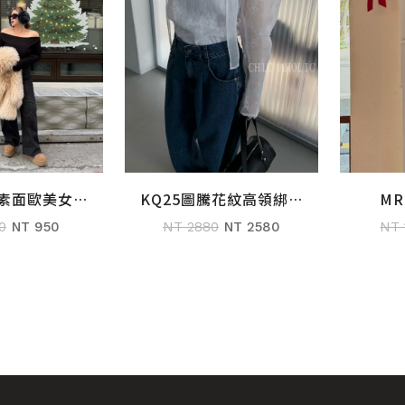
膚素面歐美女衣
M
KQ25圖騰花紋高領綁脖
購物車
加入購物車
必收)
AL
透肌衣
0
NT 950
NT 
NT 2880
NT 2580