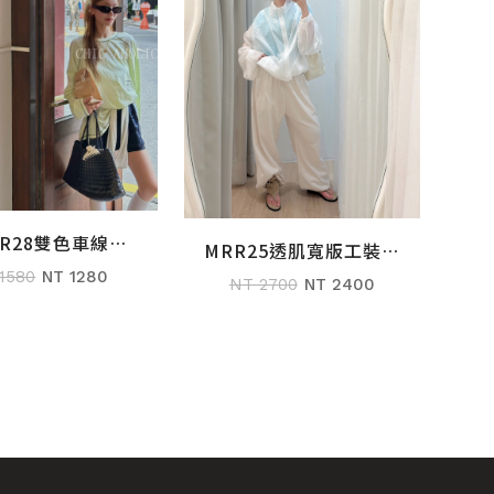
RR28雙色車線
加入購物車
MRR25透肌寬版工裝外
加入購物車
OHA貝殼防曬衣
1580
NT 1280
套
NT 2700
NT 2400