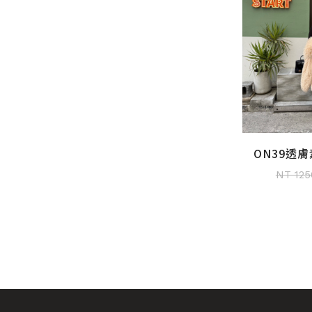
ON39透
加入
(
NT 125