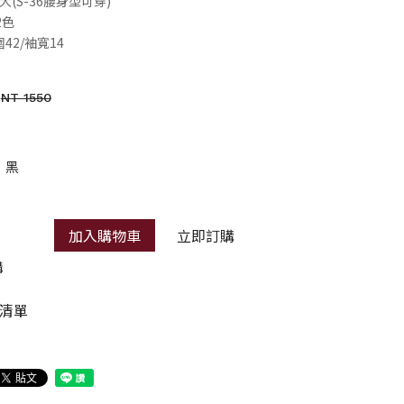
彈性大(S-36腰身型可穿)
2色
圍42/袖寬14
NT 1550
黑
加入購物車
立即訂購
購
清單