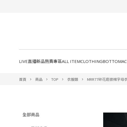
LIVE直播新品
熱賣專區
ALL ITEM
CLOTHING
BOTTOM
A
首頁
商品
TOP
衣服類
MRR77碎花底很辣字母
全部商品